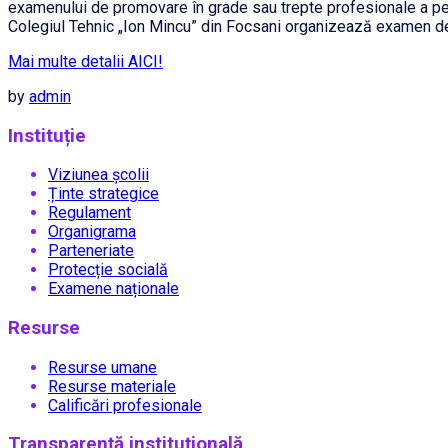
examenului de promovare în grade sau trepte profesionale a pers
Colegiul Tehnic „Ion Mincu” din Focsani organizează examen de p
Mai multe detalii AICI!
by
admin
Instituție
Viziunea școlii
Ținte strategice
Regulament
Organigrama
Parteneriate
Protecție socială
Examene naționale
Resurse
Resurse umane
Resurse materiale
Calificări profesionale
Transparență instituțională