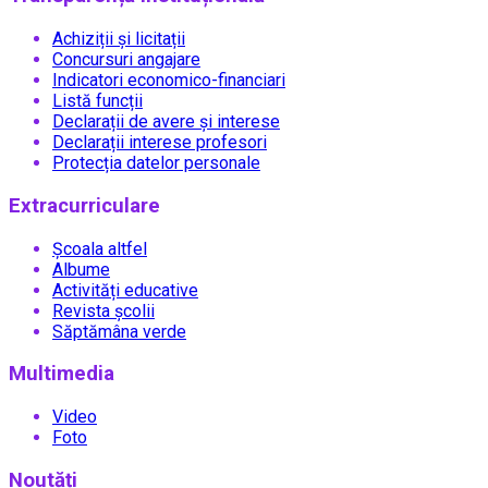
Achiziții și licitații
Concursuri angajare
Indicatori economico-financiari
Listă funcții
Declarații de avere și interese
Declarații interese profesori
Protecția datelor personale
Extracurriculare
Școala altfel
Albume
Activități educative
Revista școlii
Săptămâna verde
Multimedia
Video
Foto
Noutăți