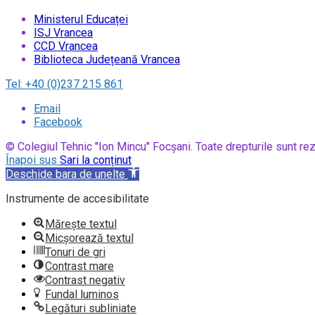
Ministerul Educaței
ISJ Vrancea
CCD Vrancea
Biblioteca Județeană Vrancea
Tel:
+40 (0)237 215 861
Email
Facebook
© Colegiul Tehnic "Ion Mincu" Focșani. Toate drepturile sunt rez
Înapoi sus
Sari la conținut
Deschide bara de unelte
Instrumente de accesibilitate
Mărește textul
Micșorează textul
Tonuri de gri
Contrast mare
Contrast negativ
Fundal luminos
Legături subliniate