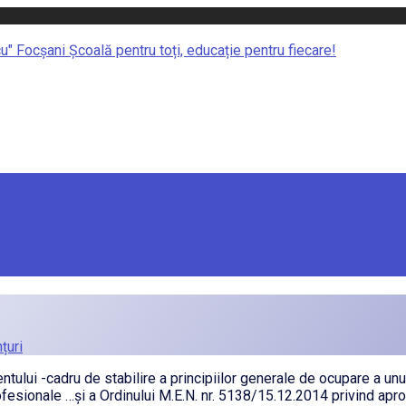
cu" Focșani
Școală pentru toți, educație pentru fiecare!
țuri
ului -cadru de stabilire a principiilor generale de ocupare a un
profesionale …și a Ordinului M.E.N. nr. 5138/15.12.2014 privind a