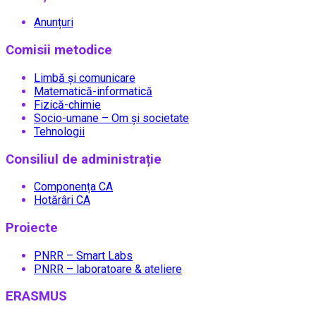
Anunțuri
Comisii metodice
Limbă și comunicare
Matematică-informatică
Fizică-chimie
Socio-umane – Om și societate
Tehnologii
Consiliul de administrație
Componența CA
Hotărâri CA
Proiecte
PNRR – Smart Labs
PNRR – laboratoare & ateliere
ERASMUS