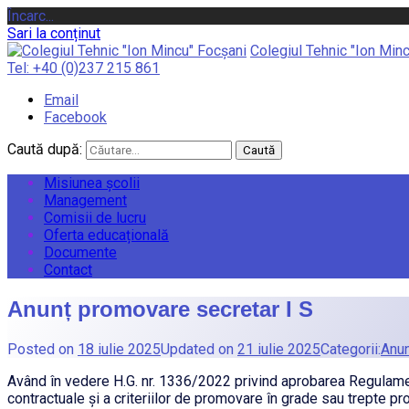
Încarc...
Sari la conținut
Colegiul Tehnic "Ion Min
Tel:
+40 (0)237 215 861
Email
Facebook
Caută după:
Misiunea școlii
Management
Comisii de lucru
Oferta educațională
Documente
Contact
Anunț promovare secretar I S
Posted on
18 iulie 2025
Updated on
21 iulie 2025
Categorii:
Anun
Având în vedere H.G. nr. 1336/2022 privind aprobarea Regulament
contractuale și a criteriilor de promovare în grade sau trepte 